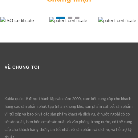
VỀ CHÚNG TÔI
Kaida quốc tế được thành lập vào năm 2000, cam kết cung cấp cho khách
hàng các sản phẩm phức tạp (nhãn không khô, sản phẩm cắt bế, sản phẩm
vỉ, túi xốp và bao bì và các sản phẩm khác) và dịch vụ, ở nước ngoài có cơ
sở sản xuất, hơn bốn cơ sở sản xuất và văn phòng trong nước, có thể cung
cấp cho khách hàng thời gian tốt nhất về sản phẩm và dịch vụ và hỗ trợ kỹ
thuật.