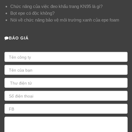
Chức năng của việc đeo khẩu trang KN95 là gì?
Bọt epe có độc không?
Nói về chức năng bảo vệ môi trường xanh của epe foam
BÁO GIÁ