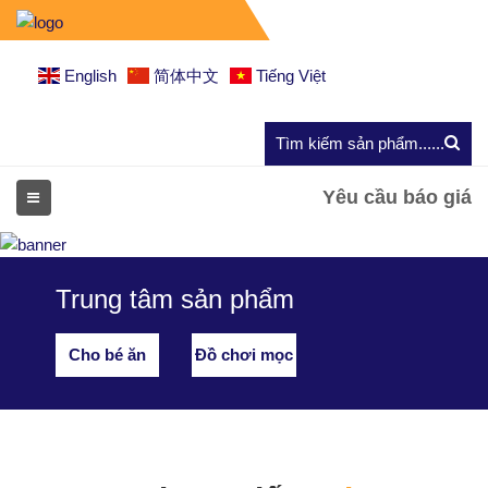
English
简体中文
Tiếng Việt
Yêu cầu báo giá
Trung tâm sản phẩm
Cho bé ăn
Đồ chơi mọc
răng