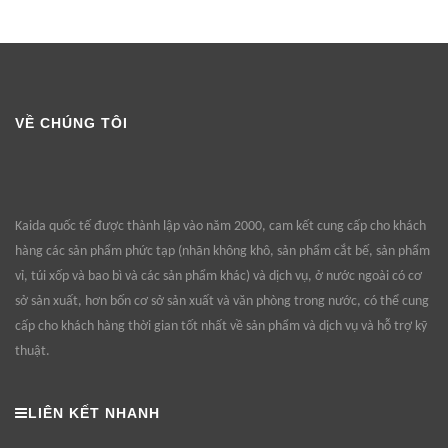
VỀ CHÚNG TÔI
Kaida quốc tế được thành lập vào năm 2000, cam kết cung cấp cho khách
hàng các sản phẩm phức tạp (nhãn không khô, sản phẩm cắt bế, sản phẩm
vỉ, túi xốp và bao bì và các sản phẩm khác) và dịch vụ, ở nước ngoài có cơ
sở sản xuất, hơn bốn cơ sở sản xuất và văn phòng trong nước, có thể cung
cấp cho khách hàng thời gian tốt nhất về sản phẩm và dịch vụ và hỗ trợ kỹ
thuật.
LIÊN KẾT NHANH