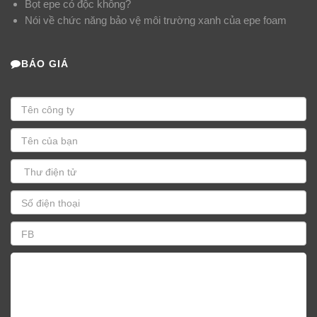
Bọt epe có độc không?
Nói về chức năng bảo vệ môi trường xanh của epe foam
BÁO GIÁ