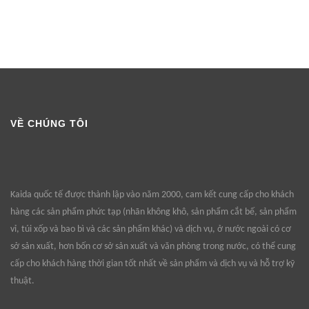
VỀ CHÚNG TÔI
Kaida quốc tế được thành lập vào năm 2000, cam kết cung cấp cho khách
hàng các sản phẩm phức tạp (nhãn không khô, sản phẩm cắt bế, sản phẩm
vỉ, túi xốp và bao bì và các sản phẩm khác) và dịch vụ, ở nước ngoài có cơ
sở sản xuất, hơn bốn cơ sở sản xuất và văn phòng trong nước, có thể cung
cấp cho khách hàng thời gian tốt nhất về sản phẩm và dịch vụ và hỗ trợ kỹ
thuật.