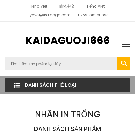
Tiếng Việt
简体中文
Tiếng Việt
yewu@kaidagd.com
0769-86980898
KAIDAGUOJI666
DANH SÁCH THỂ LOẠI
NHÃN IN TRỐNG
DANH SÁCH SẢN PHẨM