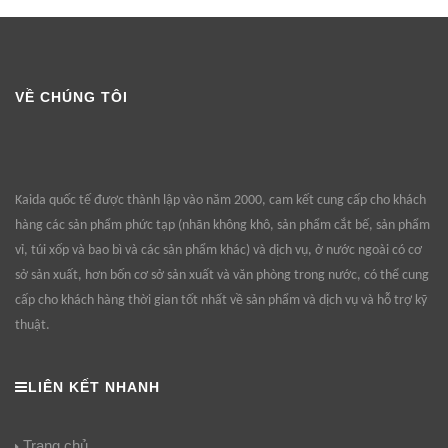
VỀ CHÚNG TÔI
Kaida quốc tế được thành lập vào năm 2000, cam kết cung cấp cho khách
hàng các sản phẩm phức tạp (nhãn không khô, sản phẩm cắt bế, sản phẩm
vỉ, túi xốp và bao bì và các sản phẩm khác) và dịch vụ, ở nước ngoài có cơ
sở sản xuất, hơn bốn cơ sở sản xuất và văn phòng trong nước, có thể cung
cấp cho khách hàng thời gian tốt nhất về sản phẩm và dịch vụ và hỗ trợ kỹ
thuật.
LIÊN KẾT NHANH
Trang chủ