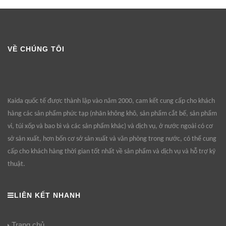
VỀ CHÚNG TÔI
Kaida quốc tế được thành lập vào năm 2000, cam kết cung cấp cho khách
hàng các sản phẩm phức tạp (nhãn không khô, sản phẩm cắt bế, sản phẩm
vỉ, túi xốp và bao bì và các sản phẩm khác) và dịch vụ, ở nước ngoài có cơ
sở sản xuất, hơn bốn cơ sở sản xuất và văn phòng trong nước, có thể cung
cấp cho khách hàng thời gian tốt nhất về sản phẩm và dịch vụ và hỗ trợ kỹ
thuật.
LIÊN KẾT NHANH
Trang chủ