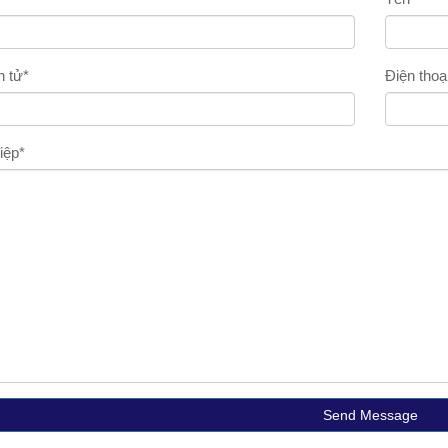
n tử
*
Điện thoạ
iệp
*