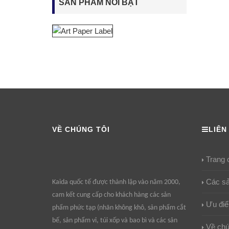
SẢN PHẨM NỔI BẬT
VỀ CHÚNG TÔI
LIÊN
Trang 
Các s
Kaida quốc tế được thành lập vào năm 2000,
cam kết cung cấp cho khách hàng các sản
Ưu đi
phẩm phức tạp (nhãn không khô, sản phẩm cắt
bế, sản phẩm vỉ, túi xốp và bao bì và các sản
Về chú