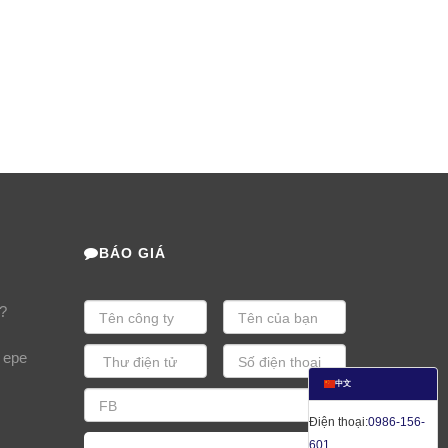
BÁO GIÁ
?
 epe
中文
Điện thoại:
0986-156-
601