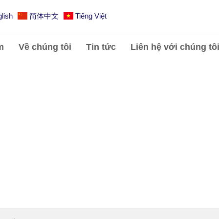
lish
简体中文
Tiếng Việt
m
Về chúng tôi
Tin tức
Liên hệ với chúng tô