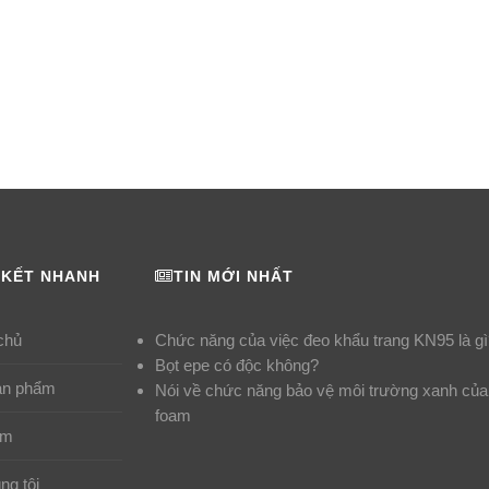
 KẾT NHANH
TIN MỚI NHẤT
chủ
Chức năng của việc đeo khẩu trang KN95 là gì
Bọt epe có độc không?
ản phẩm
Nói về chức năng bảo vệ môi trường xanh của
foam
ểm
ng tôi