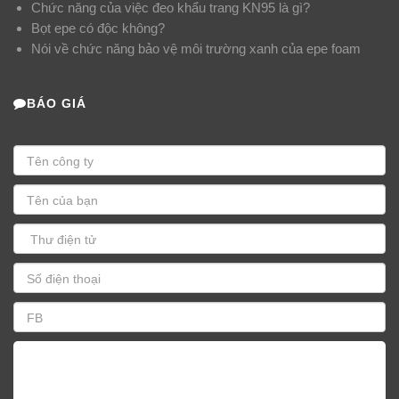
Chức năng của việc đeo khẩu trang KN95 là gì?
Bọt epe có độc không?
Nói về chức năng bảo vệ môi trường xanh của epe foam
BÁO GIÁ