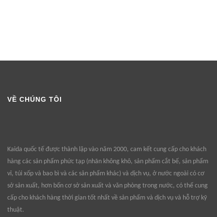
VỀ CHÚNG TÔI
Kaida quốc tế được thành lập vào năm 2000, cam kết cung cấp cho khách
hàng các sản phẩm phức tạp (nhãn không khô, sản phẩm cắt bế, sản phẩm
vỉ, túi xốp và bao bì và các sản phẩm khác) và dịch vụ, ở nước ngoài có cơ
sở sản xuất, hơn bốn cơ sở sản xuất và văn phòng trong nước, có thể cung
cấp cho khách hàng thời gian tốt nhất về sản phẩm và dịch vụ và hỗ trợ kỹ
thuật.