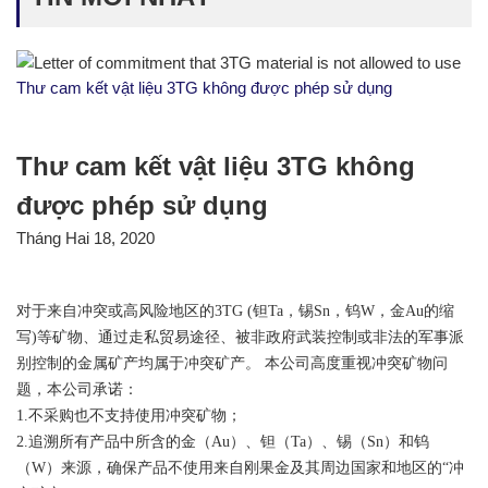
Thư cam kết vật liệu 3TG không được phép sử dụng
Thư cam kết vật liệu 3TG không
được phép sử dụng
Tháng Hai 18, 2020
对于来自冲突或高风险地区的
3TG (
钽
Ta
，锡
Sn
，钨
W
，金
Au
的缩
写
)
等矿物、通过走私贸易途径、被非政府武装控制或非法的军事派
别控制的金属矿产均属于冲突矿产。 本公司高度重视冲突矿物问
题，本公司承诺：
1.
不采购也不支持使用冲突矿物；
2.
追溯所有产品中所含的金（
Au
）、钽（
Ta
）、锡（
Sn
）和钨
（
W
）来源，确保产品不使用
来自刚果金及其周边国家和地区的
“
冲