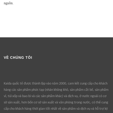
nguồn.
VỀ CHÚNG TÔI
Kaida quốc tế được thành lập vào năm 2000, cam kết cung cấp cho khách
hàng các sản phẩm phức tạp (nhãn không khô, sản phẩm cắt bế, sản phẩm
vỉ, túi xốp và bao bì và các sản phẩm khác) và dịch vụ, ở nước ngoài có cơ
sở sản xuất, hơn bốn cơ sở sản xuất và văn phòng trong nước, có thể cung
cấp cho khách hàng thời gian tốt nhất về sản phẩm và dịch vụ và hỗ trợ kỹ