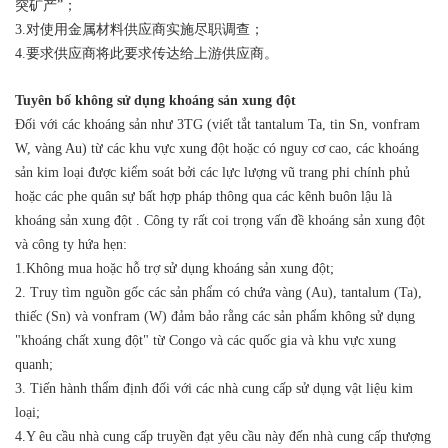
突矿产
”
；
3.
对使用金属材料供应商实施尽职调查；
4.
要求供应商将此要求传达给上游供应商。
Tuyên bố không sử dụng khoáng sản xung đột
Đối với các khoáng sản như 3TG (viết tắt tantalum Ta, tin Sn, vonfram
W, vàng Au) từ các khu vực xung đột hoặc có nguy cơ cao, các khoáng
sản kim loại được kiểm soát bởi các lực lượng vũ trang phi chính phủ
hoặc các phe quân sự bất hợp pháp thông qua các kênh buôn lậu là
khoáng sản xung đột . Công ty rất coi trọng vấn đề khoáng sản xung đột
và công ty hứa hẹn:
1.Không mua hoặc hỗ trợ sử dụng khoáng sản xung đột;
2. Truy tìm nguồn gốc các sản phẩm có chứa vàng (Au), tantalum (Ta),
thiếc (Sn) và vonfram (W) đảm bảo rằng các sản phẩm không sử dụng
"khoáng chất xung đột" từ Congo và các quốc gia và khu vực xung
quanh;
3. Tiến hành thẩm định đối với các nhà cung cấp sử dụng vật liệu kim
loại;
4.Y êu cầu nhà cung cấp truyền đạt yêu cầu này đến nhà cung cấp thượng