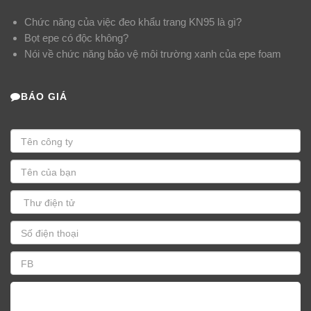
Chức năng của việc đeo khẩu trang KN95 là gì?
Bọt epe có độc không?
Nói về chức năng bảo vệ môi trường xanh của epe foam
BÁO GIÁ